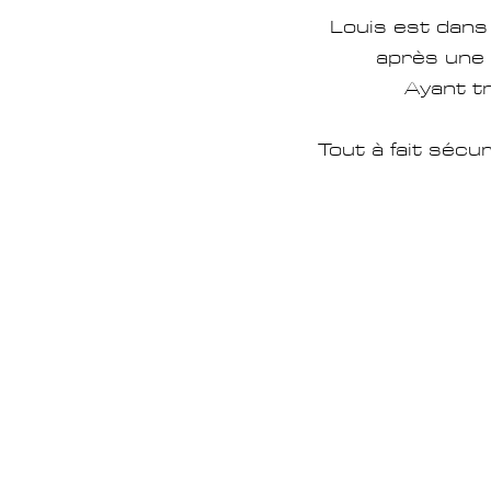
Louis est
dans 
après
une 
Ayant t
Tout à fait sécu