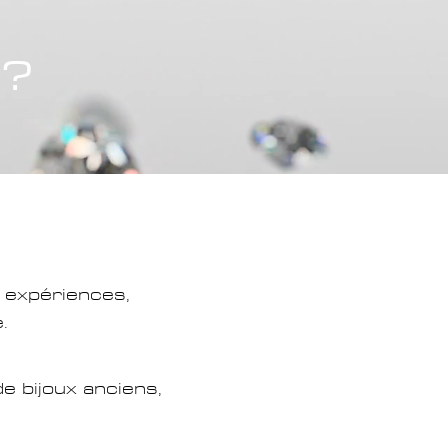
 ?
s
expériences,
.
de bijoux anciens,