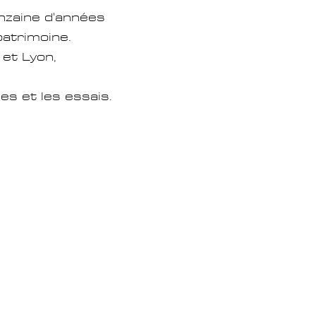
nzaine
d'années
patrimoine.
et Lyon,
ses et les essais.