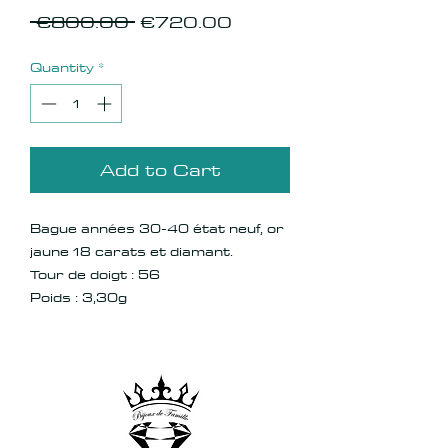
Regular
Sale
 €800.00 
€720.00
Price
Price
Quantity
*
Add to Cart
Bague années 30-40 état neuf, or
jaune 18 carats et diamant.
Tour de doigt : 56
Poids : 3,30g